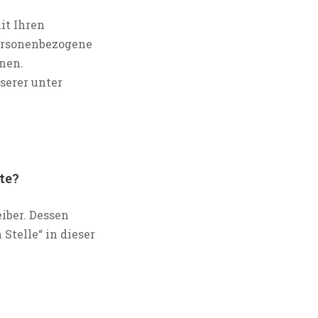
it Ihren
Personenbezogene
nnen.
erer unter
te?
iber. Dessen
telle“ in dieser