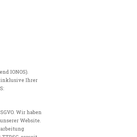
gend IONOS).
inklusive Ihrer
S:
 DSGVO. Wir haben
 unserer Website.
rarbeitung
 1 TTDSG, soweit