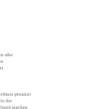
in oder
on
et.
herdauer genannt
ür die
geltend machen