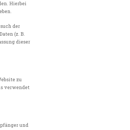
len. Hierbei
eben.
esuch der
aten (z. B.
assung dieser
Website zu
ns verwendet
mpfänger und