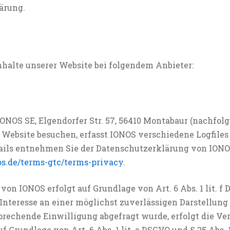
ärung.
nhalte unserer Website bei folgendem Anbieter:
 IONOS SE, Elgendorfer Str. 57, 56410 Montabaur (nachfol
Website besuchen, erfasst IONOS verschiedene Logfiles 
tails entnehmen Sie der Datenschutzerklärung von IONO
os.de/terms-gtc/terms-privacy
.
on IONOS erfolgt auf Grundlage von Art. 6 Abs. 1 lit. f
 Interesse an einer möglichst zuverlässigen Darstellung
prechende Einwilligung abgefragt wurde, erfolgt die Ve
f Grundlage von Art. 6 Abs. 1 lit. a DSGVO und § 25 Abs.