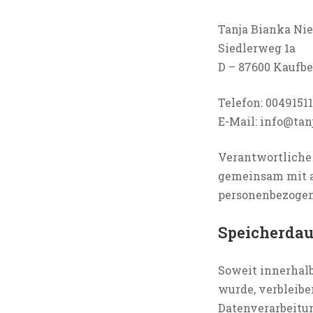
Tanja Bianka N
Siedlerweg 1a
D – 87600 Kaufb
Telefon: 0049151
E-Mail: info@tan
Verantwortliche S
gemeinsam mit a
personenbezogene
Speicherdau
Soweit innerhalb
wurde, verbleibe
Datenverarbeitun