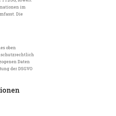
rmationen im
mfasst. Die
des oben
nschutzrechtlich
ezogenen Daten
ltung der DSGVO
tionen