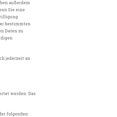
haben außerdem
enn Sie eine
willigung
nter bestimmten
en Daten zu
ndigen
h jederzeit an
ertet werden. Das
der folgenden