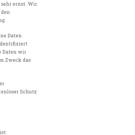
sehr ernst. Wir
 den
ng.
ene Daten
dentifiziert
e Daten wir
hem Zweck das
er
kenloser Schutz
st: